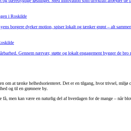
et og bæredygtige løsninger. Med innovation som drivkraft arbejder de på
agen i Roskilde
ns borgere dyrker motion, spiser lokalt og tænker grønt – alt sammen
Roskilde
 sårbarhed. Gennem nærvær, støtte og lokalt engagement bygger de bro m
en om at tænke helhedsorienteret. Det er en tilgang, hvor trivsel, mil
hed og til en grønnere by.
 de få, men kan være en naturlig del af hverdagen for de mange – når b