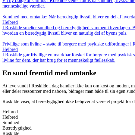
En ny bølge af startups i Roskilde sætter fokus på sundhed, livskvalit
menneskelige værdier.
Sundhed med omtanke: Når bæredygtig livsstil bliver en del af hverd
Helbred
I Roskilde smelter sundhed og bæredygtighed sammen i hverdagen. Bye
hvordan en bæredygtig livsstil bliver en naturlig del af byens puls.
Frivillige som livline – støtte til borgere med psykiske udfordringer i 
Helbred
I Roskilde gør frivillige en mærkbar forskel for borgere med psykisk
livline for dem, der har brug for et menneskeligt fællesskab.
En sund fremtid med omtanke
At leve sundt i Roskilde i dag handler ikke kun om kost og motion, m
eller deler ressourcer med naboen, bidrager man både til sin egen sund
Roskilde viser, at bæredygtighed ikke behøver at være et projekt for
Helbred
Helbred
Sundhed
Bæredygtighed
Roskilde