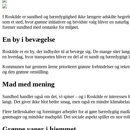
I Roskilde er sundhed og bæredygtighed ikke længere adskilte begreber 
som et sted, hvor grønne initiativer og bevidste valg bliver en natur
forener sundhed med omtanke for miljøet.
En by i bevægelse
Roskilde er en by, der indbyder til at bevæge sig. De mange stier lan
en hverdag, hvor transporten bliver en del af et sundt og bæredygtigt li
Kommunen har gennem årene prioriteret grønne forbindelser og rekreat
og den grønne omstilling.
Mad med mening
Sundhed handler også om det, vi spiser – og i Roskilde er interessen f
langt. Det giver ikke blot bedre smag, men også en mindre klimabelas
Flere fællesskaber og foreninger arbejder for at gøre bæredygtig mad
grøntsager og mindske madspild. Det sociale aspekt spiller en stor rol
Grønne vaner i hjemmet