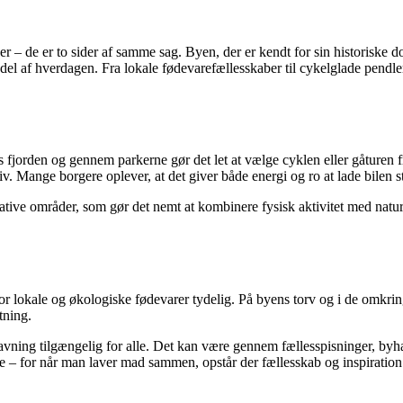
– de er to sider af samme sag. Byen, der er kendt for sin historiske dom
lig del af hverdagen. Fra lokale fødevarefællesskaber til cykelglade pe
gs fjorden og gennem parkerne gør det let at vælge cyklen eller gåture
v. Mange borgere oplever, at det giver både energi og ro at lade bilen stå
ive områder, som gør det nemt at kombinere fysisk aktivitet med natur
or lokale og økologiske fødevarer tydelig. På byens torv og i de omkrin
tning.
lavning tilgængelig for alle. Det kan være gennem fællesspisninger, by
le – for når man laver mad sammen, opstår der fællesskab og inspiration t