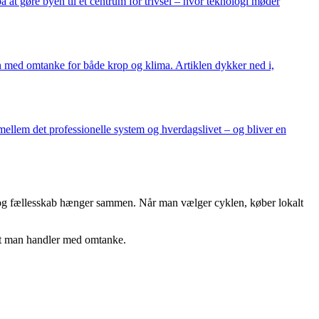
 at gøre byen til et centrum for trivsel – hvor teknologi møder
 med omtanke for både krop og klima. Artiklen dykker ned i,
ellem det professionelle system og hverdagslivet – og bliver en
jø og fællesskab hænger sammen. Når man vælger cyklen, køber lokalt
lot man handler med omtanke.