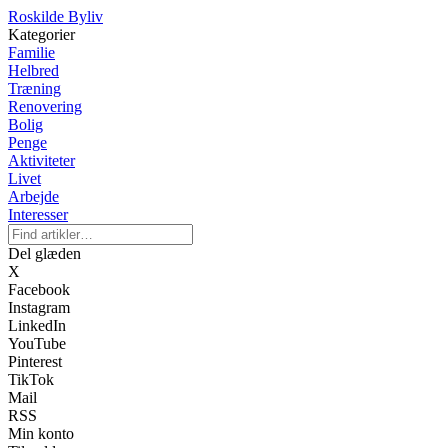
Roskilde Byliv
Kategorier
Familie
Helbred
Træning
Renovering
Bolig
Penge
Aktiviteter
Livet
Arbejde
Interesser
Del glæden
X
Facebook
Instagram
LinkedIn
YouTube
Pinterest
TikTok
Mail
RSS
Min konto