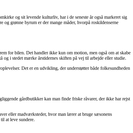
kirke og sit levende kulturliv, har i de seneste år også markeret sig
ndlere og grønne byrum er der mange måder, hvorpå roskildenserne
n frem for bilen. Det handler ikke kun om motion, men også om at skabe
 og i stedet mærke årstidernes skiften på vej til arbejde eller studie.
oplevelser. Det er en udvikling, der understøtter både folkesundheden
gliggende gårdbutikker kan man finde friske råvarer, der ikke har rejst
haver eller madværksteder, hvor man lærer at bruge sæsonens
il at leve sundere.