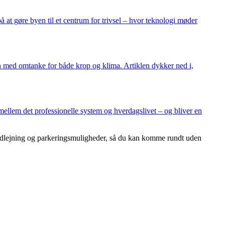
 at gøre byen til et centrum for trivsel – hvor teknologi møder
 med omtanke for både krop og klima. Artiklen dykker ned i,
ellem det professionelle system og hverdagslivet – og bliver en
ludlejning og parkeringsmuligheder, så du kan komme rundt uden