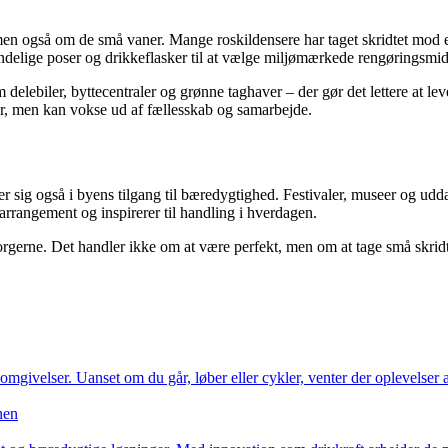
 også om de små vaner. Mange roskildensere har taget skridtet mod en m
delige poser og drikkeflasker til at vælge miljømærkede rengøringsmid
 delebiler, byttecentraler og grønne taghaver – der gør det lettere at 
r, men kan vokse ud af fællesskab og samarbejde.
ler sig også i byens tilgang til bæredygtighed. Festivaler, museer og udd
 arrangement og inspirerer til handling i hverdagen.
borgerne. Det handler ikke om at være perfekt, men om at tage små skrid
mgivelser. Uanset om du går, løber eller cykler, venter der oplevelser a
nen