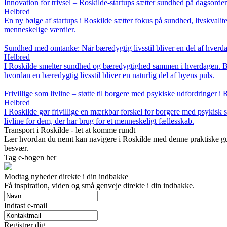
Innovation for trivsel – Roskilde-startups sætter sundhed på dagsorde
Helbred
En ny bølge af startups i Roskilde sætter fokus på sundhed, livskvalit
menneskelige værdier.
Sundhed med omtanke: Når bæredygtig livsstil bliver en del af hverd
Helbred
I Roskilde smelter sundhed og bæredygtighed sammen i hverdagen. Bye
hvordan en bæredygtig livsstil bliver en naturlig del af byens puls.
Frivillige som livline – støtte til borgere med psykiske udfordringer i 
Helbred
I Roskilde gør frivillige en mærkbar forskel for borgere med psykisk
livline for dem, der har brug for et menneskeligt fællesskab.
Transport i Roskilde - let at komme rundt
Lær hvordan du nemt kan navigere i Roskilde med denne praktiske gui
besvær.
Tag e-bogen her
Modtag nyheder direkte i din indbakke
Få inspiration, viden og små genveje direkte i din indbakke.
Indtast e-mail
Registrer dig