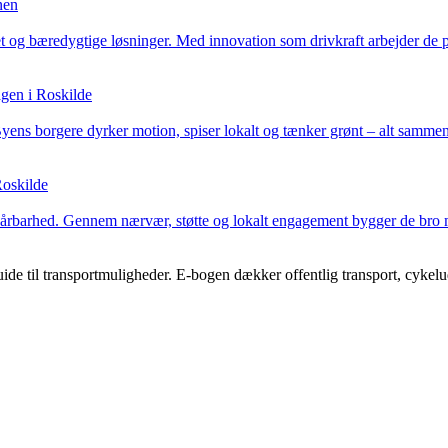
nen
et og bæredygtige løsninger. Med innovation som drivkraft arbejder de på
agen i Roskilde
ns borgere dyrker motion, spiser lokalt og tænker grønt – alt sammen
Roskilde
 sårbarhed. Gennem nærvær, støtte og lokalt engagement bygger de bro m
de til transportmuligheder. E-bogen dækker offentlig transport, cyke