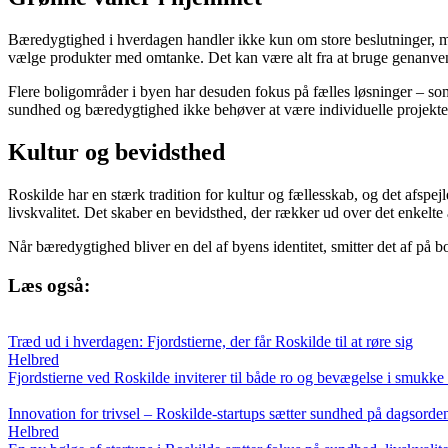
Bæredygtighed i hverdagen handler ikke kun om store beslutninger, men
vælge produkter med omtanke. Det kan være alt fra at bruge genanven
Flere boligområder i byen har desuden fokus på fælles løsninger – som
sundhed og bæredygtighed ikke behøver at være individuelle projekte
Kultur og bevidsthed
Roskilde har en stærk tradition for kultur og fællesskab, og det afspej
livskvalitet. Det skaber en bevidsthed, der rækker ud over det enkelte
Når bæredygtighed bliver en del af byens identitet, smitter det af på 
Læs også:
Træd ud i hverdagen: Fjordstierne, der får Roskilde til at røre sig
Helbred
Fjordstierne ved Roskilde inviterer til både ro og bevægelse i smukke o
Innovation for trivsel – Roskilde-startups sætter sundhed på dagsorde
Helbred