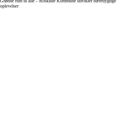
Grønne rum til alle – Roskilde Kommune udvikler bæredygtige
oplevelser